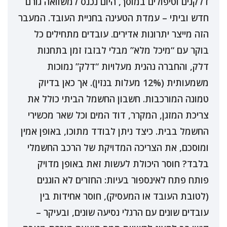
דלקנים וטיפולים במוסך, היום נכנס למשוואה גורם
חדש וביתי – עמדת הטעינה בחניית העובד. המעבר
הזה מייצר יתרונות אדירים. עובדים מתחילים כל
בוקר עם “מיכל מלא” מבלי לבזבז זמן בתחנות
דלק, והחברה נהנית מעלויות “דלק” נמוכות
משמעותית (12% מעלות בנזין). אך כאן בדיוק
טמונה המורכבות. חשבון החשמל הביתי כולל את
צריכת המזגן, המקרר, דוד המים וכל שאר מכשירי
החשמל בבית. כיצד ניתן לבודד מתוכו, באופן אמין
ומוסכם, את הצריכה המדויקת של הרכב החשמלי
בלבד? חוסר היכולת לעשות זאת באופן מדויק
פותח פתח לאינספור בעיות: החזרים לא הוגנים
(לטובת העובד או המעסיק), חוסר אחידות בין
עובדים שונים עם הרגלי נסיעה שונים, ובעיקר –