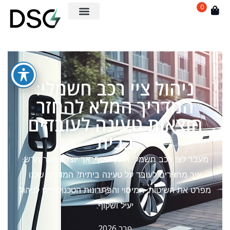
0
ניהול ציי רכב חשמלי:
המדריך המלא להחזר
הוצאות טעינה לעובדים
בבית
מעבר לצי רכב חשמלי חוסך כסף, אך יוצר אתגר חדש:
איך מחזירים לעובד על טעינה ביתית? המדריך שלנו
מפרט את השיטות, המיסוי והפתרונות הטכנולוגיים לניהול
יעיל ושקוף.
פבר 2026