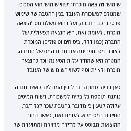
שימוש’ ו’הוצאה מוכרת’. ‘שווי שימוש’ הוא הסכום
שמגולם למשכורת העובד בגין ההטבה של שימוש
פרטי ברכב החברה, ועליו הוא משלם מס. ‘הוצאה
מוכרת’, לעומת זאת, היא הוצאה תפעולית של
החברה (כמו דלק, ביטוחים וטיפולים) המוכרת
לצורכי מס ומפחיתה את חבות המס של החברה.
המטרה היא שהחזר עלות הטעינה יוכר כהוצאה
מוכרת ולא יתווסף לשווי השימוש של העובד.
כאן בדיוק טמון ההבדל בין המודלים. כאשר חברה
נותנת תוספת גלובלית למשכורת, רשות המיסים
עלולה לטעון כי מדובר בהטבת שכר לכל דבר,
החייבת במס מלא. לעומת זאת, כאשר החזר
ההוצאות מבוסס על מדידה מדויקת ומתועדת של