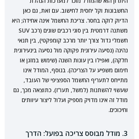
היתרון הוא שהמודל מוכר למערכות הנהלת
החשבונות וקל יחסית לחישוב. עם זאת, גם כאן
הדיוק לוקה בחסר. צריכת החשמל אינה אחידה; היא
משתנה דרמטית בין סוגי רכבים שונים (רכב SUV
חשמלי גדול צורך יותר מרכב קומפקטי), בין תנאי
נהיגה (נסיעה עירונית פקוקה מול נסיעה בינעירונית
חלקה), ואפילו בין עונות השנה (שימוש במזגן או
חימום משפיע על הצריכה). בנוסף, המודל אינו
מתייחס לתעריף החשמל הספציפי של העובד,
שעשוי להשתנות (למשל, תעו”ז). כתוצאה מכך, גם
מודל זה אינו מדויק מספיק ועלול ליצור עיוותים
וחיכוכים.
3. מודל מבוסס צריכה בפועל: הדרך