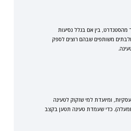
ותר מהסטנדרט, בין אם בגלל נסיעות
, ולבתים משותפים שבהם רוצים לספק
וואט (kW) היא האפשרות המהירה ביותר מבין עמדות ה-AC הביתיות/עסקיות, ומיועדת למי שזקוק לטעינה
רה. גם היא פועלת על חיבור תלת פאזי, אך דורשת תשתית חשמל חזקה ומתאימה יותר (לרוב 32A ומעלה). כדי שעמדת טעינה תטען בקצב