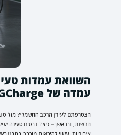
עמדה של DSGCharge טעינה מתאימה לך?
הצטרפתם לעידן הרכב החשמלי? מזל טוב! 
חדשות, ובראשן – כיצד נבטיח טעינה יעי
ציבוריות, עשוי להיראות מורכב במבט ראשון, עם מונחים כמו