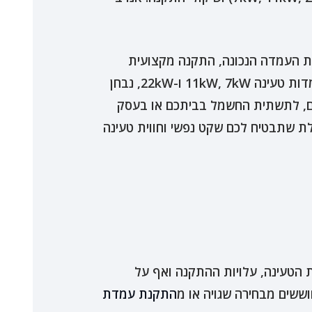
 את העמדה הנכונה, התקנה מקצועית
בפריסה ארצית ושירות אמין לאורך זמן. מדריך זה נועד לעשות לכם סדר. נצלול לעומק ההבדלים בין עמדות טעינה 11kW, 7kW ו-22kW, נבחן
לכם, לתשתית החשמל בביתכם או בעסק
ת שתבטיח לכם שקט נפשי וחווית טעינה
הטעינה, עלויות ההתקנה ואף על
וששים מבחירה שגויה או מ
התקנת עמדת