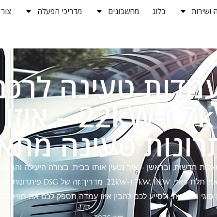
 ושירות
בלוג
מחשבונים
מדריכי הפעלה
צור
מדות טעינה לרכב
7kW, 11kW ו-W
ות חדשות, ובראשן – איך נטעין אותו בבית, בצורה היעילה והבטוח
להיראות מורכב, עם מונחים כמו חד פ
סוגי העמדות, ולסייע לכם להבין איזו עמדה תספק לכם את חווית הטעי