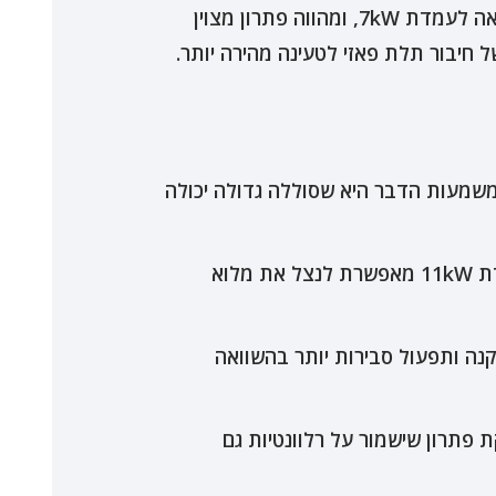
עמדת טעינה בהספק של 11 קילוואט (kW) מציעה קפיצת מדרגה משמעותית במהירות הטעינה בהשוואה לעמדת 7kW, ומהווה פתרון מצוין
 11kW יכולה לטעון את הרכב כמעט פי שניים מהר יותר מעמדת 7kW. משמעות הדבר היא שסוללה גדולה יכולה
אם בביתכם או בעסק קיים חיבור חשמל תלת פאזי (25A או יותר), עמדת 11kW מאפשרת לנצל את מלוא
תקנה ותפעול סבירות יותר בהשוואה
רכבים החשמליים, וסוללות גדולות יותר, עמדת 11kW מספקת פתרון שישמור על רלוונטיות גם