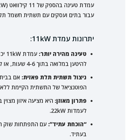
עבור בתים ועסקים עם תשתית חשמל תלת פאזית. זוהי גם כן עמדת AC, אך היא מנצלת
יתרונות עמדת 11kW:
טעינה מהירה יותר:
להיטען במלואה בתוך 4-6 שעות, או לקבל טווח נסיעה משמעותי בזמן קצר יותר.
ניצול תשתית תלת פאזית:
הפוטנציאל של התשתית הקיימת ללא צ
פתרון מאוזן:
היא מציעה איזון מצוין 
לעמדות 22kW.
“הוכחת עתיד”:
בעתיד.