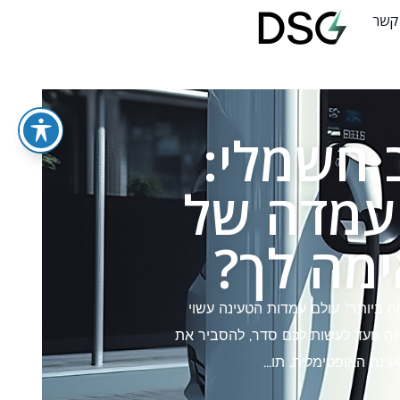
 קשר
 חשמלי:
22k – איזו עמדה של
ה ביותר? עולם עמדות הטעינה עשוי
אזי, תלת פאזי, 7kW, 11kW ו-22kW. מדריך זה של DSG פיתרונות טעינה נועד לעשות לכם סדר, להסביר את
נה האופטימלית, תו...