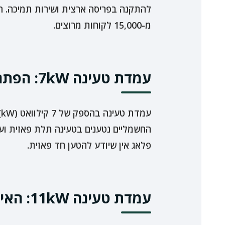
להתקנה בפריסה ארצית ושירות תמיכה. ה
מ-15,000 לקוחות מרוצים.
עמדת טעינה 7kW: הפתרון היעיל לבית פרטי חד פאזי
עמדת טעינה בהספק של 7 קילוואט (kW) היא הבחירה שמתאימה עבור בעלי
החשמליים נטענים בטעינה תלת פאזית ועל
פלאג אין שיודע להטען חד פאזית.
עמדת טעינה 11kW: האיזון המושלם לטעינה מהירה בתלת פאזי