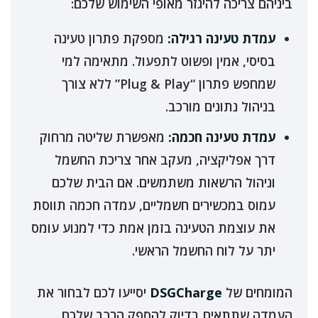
ביניהם צריכה להיגזר מאופי השימוש שלכם:
עמדת טעינה רגילה:
מספקת פתרון טעינה
בסיסי, אמין ופשוט לתפעול. מתאימה למי
שמחפש פתרון “Plug & Play” ללא צורך
בניהול נתונים מורכב.
עמדת טעינה חכמה:
מאפשרת שליטה מרחוק
דרך אפליקציה, מעקב אחר צריכת החשמל
וניהול הרשאות משתמשים. אם הבית שלכם
עמוס במכשירים חשמליים, עמדה חכמה תווסת
את עוצמת הטעינה בזמן אמת כדי למנוע עומס
יתר על לוח החשמל הראשי.
המומחים של
DSGCharge
יסייעו לכם לבחור את
העמדה שתתאים בדיוק להספק הרכב שלכם