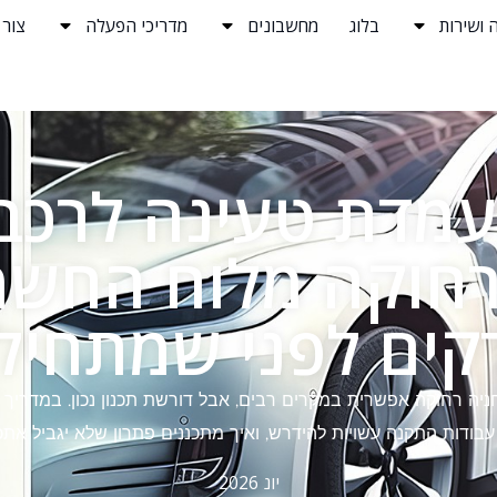
 ושירות
בלוג
מחשבונים
מדריכי הפעלה
צור
מדת טעינה לרכב
רחוקה מלוח החשמ
קים לפני שמתחיל
ה רחוקה אפשרית במקרים רבים, אבל דורשת תכנון נכון. במדריך ת
 עבודות התקנה עשויות להידרש, ואיך מתכננים פתרון שלא יגביל א
יונ 2026