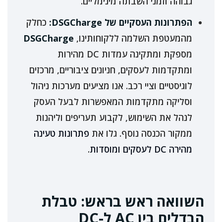
גבוהה וזמני השבתה מינימליים.
הפתרונות העסקיים של DSGCharge:
כחלק
מהמעטפת השלמה ללקוחותינו,
DSGCharge
מספקת ומתקינה עמדות DC מהירות
ומתקדמות לעסקים, חניונים ציבוריים, מרכזים
לוגיסטיים וציי רכב. אנו מציעים מערכות ניהול
וסליקה מתקדמות המאפשרות לבעל העסק
לנהל את השימוש, לקבוע תעריפים וליהנות
ממקור הכנסה נוסף. גלו את
פתרונות טעינה
מהירה DC לעסקים ומוסדות
.
השוואה ראש בראש: טבלת
הבדלים בין AC ל-DC