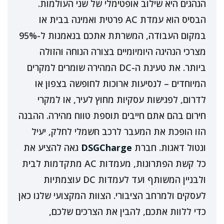
הנהגים היא שילוב אופטימלי של שני העולמות.
הבסיס הוא עמדת AC פרטית ואמינה בבית או
במקום העבודה, המשרתת אתכם בנאמנות ל-95%
מצרכי הנהיגה היומיומיים בצורה הנוחה והזולה
ביותר. את טעינת ה-DC המהירה שומרים למקרים
המיוחדים – לנסיעות ארוכות לחופשה בצפון או
לדרום, לפגישות עסקיות מחוץ לעיר, או למקרי
חירום בהם אתם חייבים תוספת טווח מהירה. ההבנה
הזו הופכת את המעבר לרכב חשמלי לחלק, יעיל
ונטול דאגות. חברת
DSGCharge
גאה להציע את
כל קשת הפתרונות, מעמדות AC מתקדמות לבית
ולבניין המשותף ועד לעמדות DC עוצמתיות
לעסקים ולמרחב הציבורי. הצוות המקצועי שלנו כאן
כדי ללוות אתכם, להבין את הצרכים שלכם,