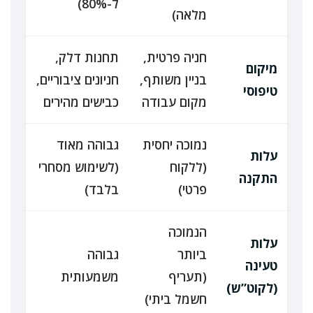
ל-80%)
מלאה)
חניה פרטית,
תחנות דלק,
מיקום
בניין משותף,
חניונים ציבוריים,
טיפוסי
מקום עבודה
כבישים מהירים
נמוכה יחסית
גבוהה מאוד
עלות
(ללקוח
(לשימוש מסחרי
התקנה
פרטי)
בלבד)
הנמוכה
עלות
ביותר
גבוהה
טעינה
(תעריף
משמעותית
(לקוט”ש)
חשמל ביתי)