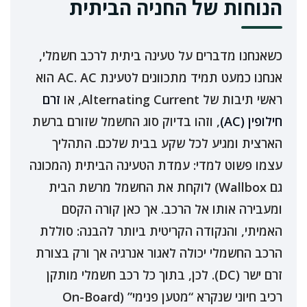
הנוחות של החניה הביתית
כשאנחנו מדברים על טעינה ביתית לרכב חשמלי,
אנחנו כמעט תמיד מתכוונים לטעינת AC. AC הוא
ראשי תיבות של Alternating Current, או
זרם
חילופין (AC)
, וזהו בדיוק סוג החשמל שזורם ברשת
הארצית ומגיע לכל שקע בבית שלכם. התהליך
עצמו פשוט למדי: עמדת הטעינה הביתית (המכונה
גם Wallbox) לוקחת את החשמל מרשת הבית
ומעבירה אותו אל הרכב. אך כאן קורה הקסם
האמיתי, והנקודה הקריטית ביותר להבנה: סוללת
הרכב החשמלי יכולה לאגור אנרגיה אך ורק בצורת
זרם ישר (DC). לכן, בתוך כל רכב חשמלי מותקן
רכיב חיוני שנקרא “מטען פנימי” (On-Board