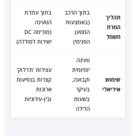
בתוך הרכב
בתוך עמדת
תהליך
(באמצעות
הטעינה
המרת
המטען
(מזרימה DC
חשמל
הפנימי)
ישירות לסוללה)
טעינה
יומיומית
עצירות ‘תדלוק’
שימוש
וקבועה,
קצרות בנסיעות
אידיאלי
בעיקר
ארוכות
בשעות
ובין-עירוניות
הלילה