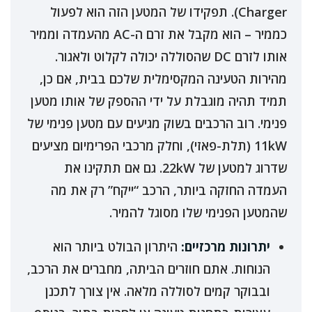
Charger). תפקידו של המטען הזה הוא לפעול
כממיר – הוא מקבל את זרם ה-AC מהעמדה וממיר
אותו לזרם DC שהסוללה יכולה לקלוט ולאגור.
מהירות הטעינה המקסימלית שלכם בבית, אם כן,
תמיד תהיה מוגבלת על ידי ההספק של אותו מטען
פנימי. רוב הרכבים בשוק מגיעים עם מטען פנימי של
11kW (תלת-פאזי), וחלק מרכבי הפרימיום מציעים
שדרוג למטען של 22kW. גם אם תתקינו את
העמדה החזקה ביותר, הרכב “ייקח” רק את מה
שהמטען הפנימי שלו מסוגל להמיר.
יתרונות מרכזיים:
היתרון הבולט ביותר הוא
הנוחות. אתם חוזרים הביתה, מחברים את הרכב,
ובבוקר קמים לסוללה מלאה. אין צורך לתכנן