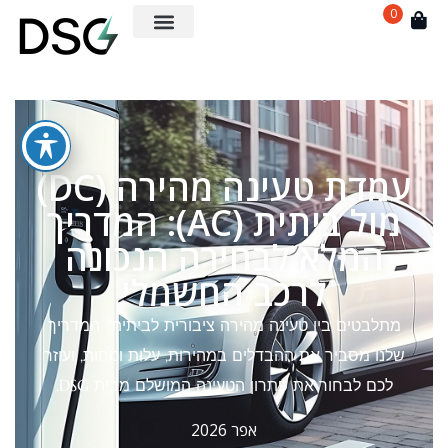
0
עמדת טעינה מהירה (DC)
מול ביתית (AC): המדריך
המלא לבחירה הנכונה
לרכב החשמלי
מתלבטים בין טעינה מהירה ציבורית לביתית? המדריך
שלנו מסביר את ההבדלים במהירות, עלות ונוחות, ועוזר
לכם לבחור את פתרון הטעינה המושלם מבית DSG.
אפר 2026