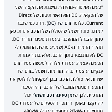
“טעינה אולטרה-מהירה”, מייצגת את הקצה השני
של הסקאלה. DC הוא ראשי תיבות של Direct
Current, כלומר
זרם ישר (DC)
, וזהו, כפי שכבר
למדנו, סוג החשמל שהסוללה של הרכב אוגרת. כאן
טמון ההבדל המהפכני: בעמדת טעינה מהירה DC,
תהליך ההמרה מ-AC (שמגיע מרשת החשמל) ל-
DC לא מתבצע בתוך הרכב, אלא בתוך עמדת
הטעינה עצמה. עמדות אלו הן למעשה ממירי זרם
ענקיים ועוצמתיים. הן מזרימות חשמל בזרם ישר
ישירות אל סוללת הרכב, ובכך ‘עוקפות’ לחלוטין את
המטען הפנימי המוגבל של הרכב. זוהי הסיבה
המרכזית לכך ש
זמן טעינה רכב חשמלי
יכול
להתקצר באופן דרמטי. ההספקים של עמדות DC
מתחילים ב-20kW ומטפסים עד ל- 480kW