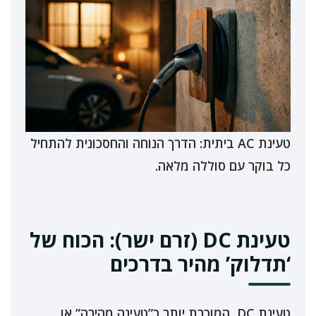
טעינת AC ביתית: הדרך הנוחה והחסכונית להתחיל
כל בוקר עם סוללה מלאה.
טעינת DC (זרם ישר): הכוח של
‘תדלוק’ מהיר בדרכים
טעינת DC, המוכרת יותר כ”טעינה מהירה” או