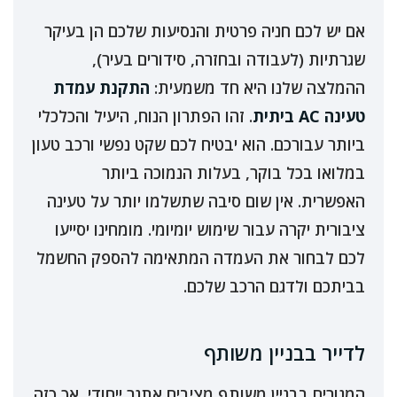
אם יש לכם חניה פרטית והנסיעות שלכם הן בעיקר
שגרתיות (לעבודה ובחזרה, סידורים בעיר),
ההמלצה שלנו היא חד משמעית:
התקנת עמדת
טעינה AC ביתית
. זהו הפתרון הנוח, היעיל והכלכלי
ביותר עבורכם. הוא יבטיח לכם שקט נפשי ורכב טעון
במלואו בכל בוקר, בעלות הנמוכה ביותר
האפשרית. אין שום סיבה שתשלמו יותר על טעינה
ציבורית יקרה עבור שימוש יומיומי. מומחינו יסייעו
לכם לבחור את העמדה המתאימה להספק החשמל
בביתכם ולדגם הרכב שלכם.
לדייר בבניין משותף
המגורים בבניין משותף מציבים אתגר ייחודי, אך כזה