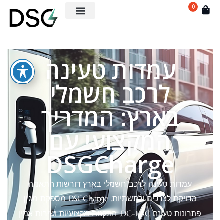
0
עמדות טעינה
לרכב חשמלי
בארץ: המדריך
המקצועי עם
DSGCharge
עמדות טעינה לרכב חשמלי בארץ דורשות התאמה
מדויקת לצרכים ולתשתיות. DSGCharge מספקת מגוון
פתרונות טעינה AC ו-DC, התקנות מקצועיות ושירות אמין