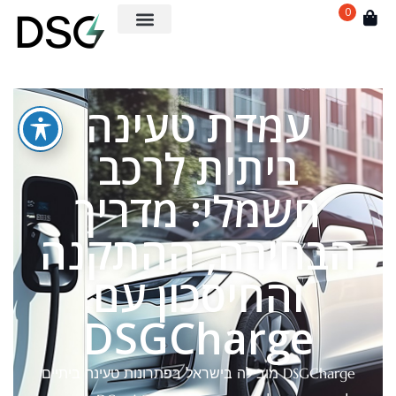
0
עמדת טעינה
ביתית לרכב
חשמלי: מדריך
הבחירה, ההתקנה
והחיסכון עם
DSGCharge
DSGCharge מובילה בישראל בפתרונות טעינה ביתיים