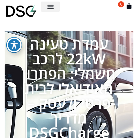
0
עמדת טעינה
22kW לרכב
חשמלי: הפתרון
האידיאלי לבית
פרטי ולעסק –
מדריך
DSGCharge