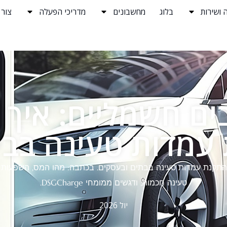
 ושירות
בלוג
מחשבונים
מדריכי הפעלה
צור
ים חשמליים: איך 
עמדות טעינה בבי
קנת עמדות טעינה בבתים ובעסקים. בכתבה: מהו המס, השפעות על
טעינה חכמות, ודגשים ממומחי DSGCharge.
יול 2026