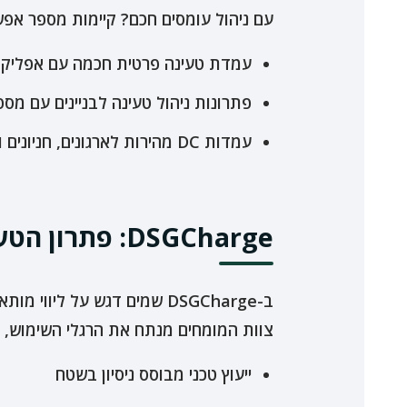
עם ניהול עומסים חכם? קיימות מספר אפש
עמדת טעינה פרטית חכמה עם אפליקצ
פתרונות ניהול טעינה לבניינים עם מספר דיירים, כולל של
עמדות DC מהירות לארגונים, חניונים ומתחמים מסחריים – עבור ציי רכבים חשמליים
DSGCharge: פתרון הטעינה המושלם לרכב חשמלי
ב-DSGCharge שמים דגש על ל
צוות המומחים מנתח את הרגלי השימוש, מג
ייעוץ טכני מבוסס ניסיון בשטח