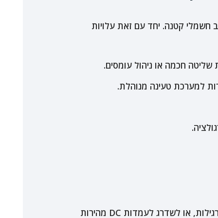
חשמלי קטנה. יחד עם זאת עלויות
ליטה חכמה או ניהול עומסים.
ות למערכת טעינה מנוהלת.
ולציה.
עסקים, ועדי בתים ומנהלי ציי רכבים מתמודדים עם דילמות חדשות: האם להשקיע בעמדות טעינה AC רגילות, או לשדרג לעמדות DC מהירות