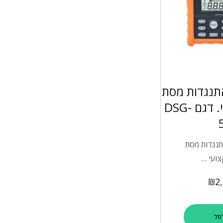
תנגדות מסת
האדמה מקצועי. דגם DSG-
תנגדות מסת
ועי …
₪
2
סל