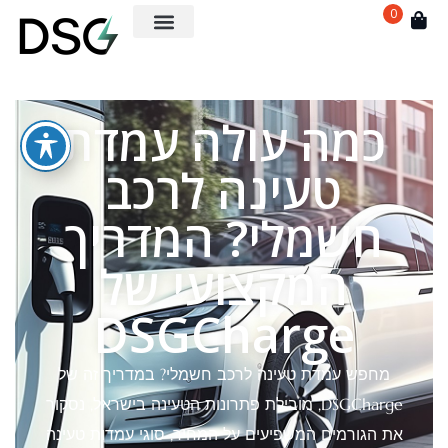
0
כמה עולה עמדת
טעינה לרכב
חשמלי? המדריך
המקצועי של
DSGCharge
מחפש עמדת טעינה לרכב חשמלי? במדריך זה של
DSGCharge, מובילת פתרונות הטעינה בישראל, נסקור
את הגורמים המשפיעים על המחיר, סוגי עמדות טעינה