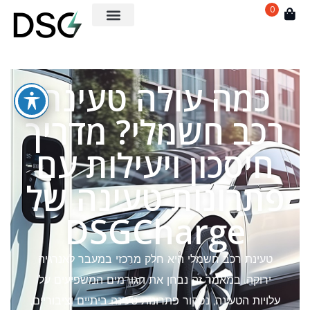
0
כמה עולה טעינת
רכב חשמלי? מדריך
חיסכון ויעילות עם
פתרונות טעינה של
DSGCharge
טעינת רכב חשמלי היא חלק מרכזי במעבר לאנרגיה
ירוקה. במאמר זה נבחן את הגורמים המשפיעים על
עלויות הטעינה, נסקור פתרונות טעינה ביתיים וציבוריים,