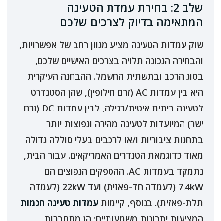
שלב 2: בחירת עמדת הטעינה
המתאימה בדיוק לצרכים שלכם
שוק עמדות הטעינה מציע מגוון רחב של אפשרויות,
והבחירה הנכונה תלויה בצרכים האישיים שלכם,
בסוג הרכב ובתשתית החשמל. ההבחנה העיקרית
היא בין עמדות AC (זרם חילופין), שהן הסטנדרט
לטעינה ביתית איטית/רגילה, לבין עמדות DC (זרם
ישר) המיועדות לטעינה מהירה ונפוצות יותר
בתחנות ציבוריות ו/או לרכבים בעלי סוללה גדולה
מאוד כדוגמאת הטנדרים האמריקאים. עבור הבית,
נתמקד בעמדות AC. ההספקים הנפוצים הם
7.4kW (לעמדה חד-פאזית) ועד 22kW (לעמדה
תלת-פאזית). בנוסף, קיימות
עמדות טעינה חכמות
המציעות יתרונות משמעותיים: הן מתחברות