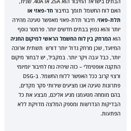
הבתים בישראל החיבור הוא 25A או 40A. שנית,
האם לוח החשמל תומך בחיבור
חד-פאזי או
תלת-פאזי
. חיבור תלת-פאזי מאפשר טעינה מהירה
יותר והוא נפוץ בבתים חדשים יותר. פרמטר נוסף
הוא
המרחק בין לוח החשמל הראשי למיקום החניה
המיועד, שכן מרחק גדול יותר דורש תשתית ארוכה
יותר, כבל עבה ויקר יותר. במקביל, יש לבחור מיקום
התקנה אופטימלי – כזה שיהיה נוח לחיבור יומיומי
ורצוי קרוב ככל האפשר ללוח החשמל. ב-DSG
פתרונות טעינה אנו מציעים שירותי סקר מקדים,
בהם מומחה מטעמנו מגיע אליכם, מבצע את כל
הבדיקות הנדרשות ומספק המלצה מדויקת ללא
הפתעות.