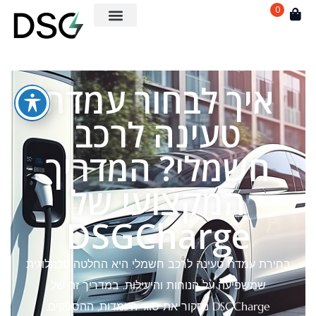
0
איך לבחור עמדת
טעינה לרכב
חשמלי? המדריך
המקצועי של
DSGCharge
בחירת עמדת טעינה לרכב חשמלי היא החלטה טכנולוגית
שמשפיעה על הנוחות והיעילות. במדריך זה של
DSGCharge נסקור את סוגי העמדות, ההספקים,