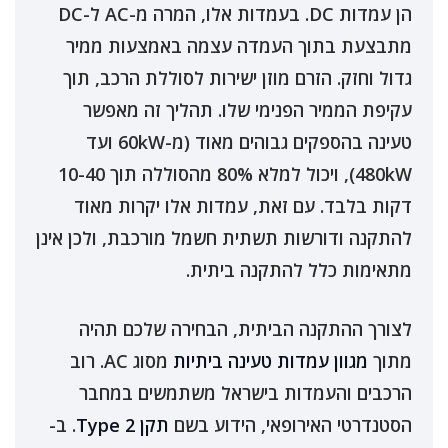
הן עמדות DC. בעמדות אלו, המרה מ-AC ל-DC
מתבצעת בתוך העמדה עצמה באמצעות ממיר
גדול וחזק. הזרם מוזן ישירות לסוללת הרכב, תוך
עקיפת הממיר הפנימי שלו. תהליך זה מאפשר
טעינה בהספקים גבוהים מאוד (מ-60kW ועד
480kW), ויכול למלא 80% מהסוללה תוך 10-40
דקות בלבד. עם זאת, עמדות אלו יקרות מאוד
להתקנה ודורשות תשתית חשמל מורכבת, ולכן אינן
מתאימות כלל להתקנה ביתית.
לצורך ההתקנה הביתית, הבחירה שלכם תהיה
מתוך
מגוון עמדות טעינה ביתיות
מסוג AC. רוב
הרכבים והעמדות בישראל משתמשים במחבר
הסטנדרטי האירופאי, הידוע בשם
תקן Type 2
. ב-