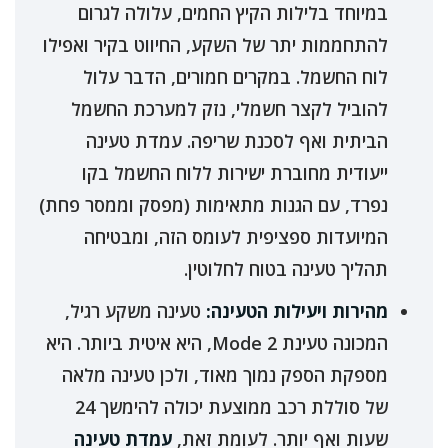
במיוחד בלילות הקיץ החמים, עלולה לגרום
להתחממות יתר של השקע, החיווט בקיר ואפילו
לוח החשמל. במקרים חמורים, הדבר עלול
להוביל לקצר חשמלי, נזק למערכת החשמל
הביתית ואף לסכנת שריפה. עמדת טעינה
ייעודית מחוברת ישירות ללוח החשמל בקו
נפרד, עם הגנות מתאימות (מפסק וממסר פחת)
המיועדות ספציפית לעומס הזה, ומבטיחה
תהליך טעינה בטוח לחלוטין.
מהירות ויעילות הטעינה:
טעינה משקע רגיל,
המכונה טעינת Mode 2, היא איטית ביותר. היא
מספקת הספק נמוך מאוד, ולכן טעינה מלאה
של סוללת רכב ממוצעת יכולה להימשך 24
שעות ואף יותר. לעומת זאת,
עמדת טעינה