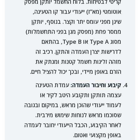
קריטי לבטיחות. בלוח החשמל יותקן מפסק
אוטומטי (מא”ז) ייעודי עבור קו הטעינה,
שיגן מפני עומס יתר וקצר. בנוסף, יותקן
ממסר פחת (מפסק מגן בפני התחשמלות)
מסוג Type A או Type B, בהתאם
לדרישות יצרן העמדה והתקן. רכיב זה
מזהה זליגות חשמל קטנות ומנתק את
הזרם באופן מיידי, ובכך יכול להציל חיים.
קיבוע וחיבור העמדה:
עמדת הטעינה
עצמה תותקן ותקובע היטב לקיר או
לעמוד ייעודי שהוכן מראש, במיקום ובגובה
שסוכמו מראש לנוחות שימוש מירבית.
לאחר הקיבוע, הכבל הייעודי יחובר לעמדה
באופן מקצועי ואטום.