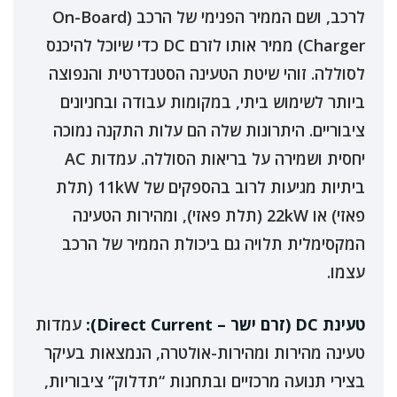
לרכב, ושם הממיר הפנימי של הרכב (On-Board
Charger) ממיר אותו לזרם DC כדי שיוכל להיכנס
לסוללה. זוהי שיטת הטעינה הסטנדרטית והנפוצה
ביותר לשימוש ביתי, במקומות עבודה ובחניונים
ציבוריים. היתרונות שלה הם עלות התקנה נמוכה
יחסית ושמירה על בריאות הסוללה. עמדות AC
ביתיות מגיעות לרוב בהספקים של 11kW (תלת
פאזי) או 22kW (תלת פאזי), ומהירות הטעינה
המקסימלית תלויה גם ביכולת הממיר של הרכב
עצמו.
טעינת DC (זרם ישר – Direct Current):
עמדות
טעינה מהירות ומהירות-אולטרה, הנמצאות בעיקר
בצירי תנועה מרכזיים ובתחנות “תדלוק” ציבוריות,