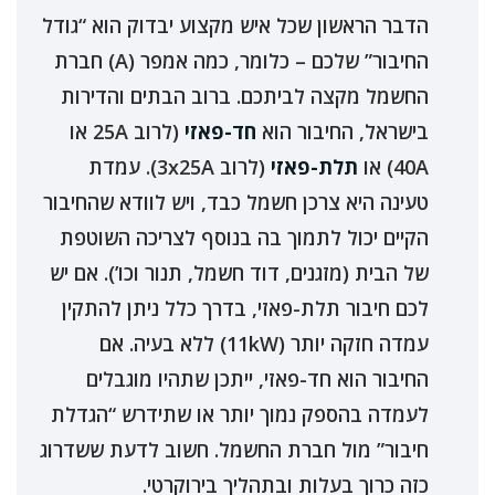
הדבר הראשון שכל איש מקצוע יבדוק הוא “גודל
החיבור” שלכם – כלומר, כמה אמפר (A) חברת
החשמל מקצה לביתכם. ברוב הבתים והדירות
בישראל, החיבור הוא
חד-פאזי
(לרוב 25A או
40A) או
תלת-פאזי
(לרוב 3x25A). עמדת
טעינה היא צרכן חשמל כבד, ויש לוודא שהחיבור
הקיים יכול לתמוך בה בנוסף לצריכה השוטפת
של הבית (מזגנים, דוד חשמל, תנור וכו’). אם יש
לכם חיבור תלת-פאזי, בדרך כלל ניתן להתקין
עמדה חזקה יותר (11kW) ללא בעיה. אם
החיבור הוא חד-פאזי, ייתכן שתהיו מוגבלים
לעמדה בהספק נמוך יותר או שתידרש “הגדלת
חיבור” מול חברת החשמל. חשוב לדעת ששדרוג
כזה כרוך בעלות ובתהליך בירוקרטי.