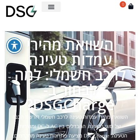
0
השוואת מהירי
עמדות טעינה
לרכב חשמלי: למה
לבחור ב-
DSGCharge?
השוואת מהירי עמדות טעינה לרכב חשמלי דורשת הבנה
של סוגי הטעינה, ההבדלים בין AC ל-DC ומהירות
הטעינה. DSGCharge מציעה פתרונות טעינה מתקדמים,