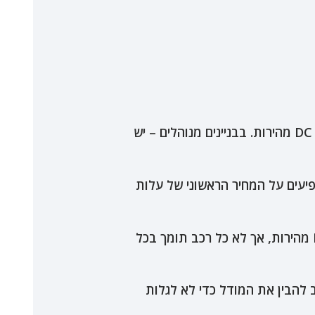
טעינה ביתית (דרך מונה פרטי) תמיד זולה יותר מעמדות ציבוריות, במיוחד מעמדות DC מהירות. בבניינים מנוהלים – יש
יעים על המחיר הראשוני של עלות
עמדות AC (7kW, 11kW, 22kW) זולות יותר להתקנה ולתפעול מעמדות DC מהירות, אך לא כל רכב תומך בכל
וב להבין את המודל כדי לא לגלות