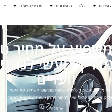
 ושירות
בלוג
מחשבונים
מדריכי הפעלה
צור
שפיע על מחיר טע
דריך מעשי לנהגים,
וועדים
ק מלהיות קבוע. העלות מושפעת ממיקום, תשתית, סוג העמדה, אופן 
לבדוק, איפה לא ליפול, ואיך לבחור פתרון טעינה שמתאים באמת – ב
יול 2026