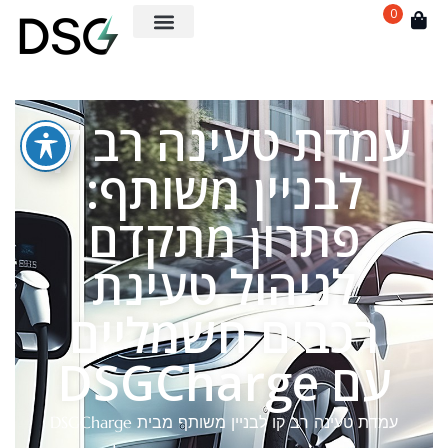
0
עמדת טעינה רב קו
לבניין משותף:
פתרון מתקדם
לניהול טעינת
רכבים חשמליים
עם DSGCharge
עמדת טעינה רב קו לבניין משותף מבית DSGCharge