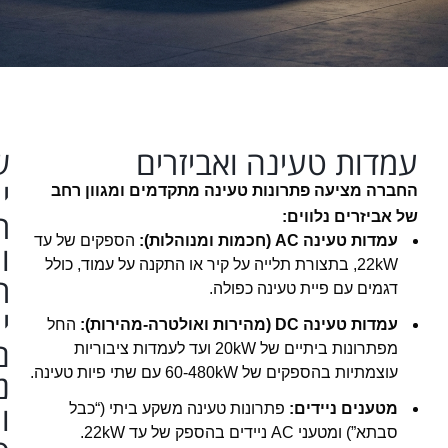
מדות טעינה ואביזרים
ש
י
ברה מציעה פתרונות טעינה מתקדמים ומגוון רחב
ר
 אביזרים נלווים:
עמדות טעינה AC (חכמות ומנוהלות):
הספקים של עד
ו
22kW, בתצורת תלייה על קיר או התקנה על עמוד, כולל
ת
דגמים עם פיית טעינה כפולה.
י
עמדות טעינה DC (מהירות ואולטרה-מהירות):
החל
ם
מפתרונות ביתיים של 20kW ועד לעמדות ציבוריות
עוצמתיות בהספקים של 60-480kW עם שתי פיות טעינה.
נ
ו
מטענים ניידים:
פתרונות טעינה משקע ביתי (“כבל
סבתא”) ומטעני AC ניידים בהספק של עד 22kW.