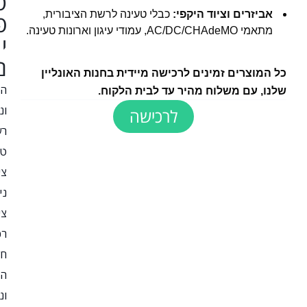
ס
אביזרים וציוד היקפי:
כבלי טעינה לרשת הציבורית,
פ
מתאמי AC/DC/CHAdeMO, עמודי עיגון וארונות טעינה.
י
ם
 המוצרים זמינים לרכישה מיידית בחנות האונליין
הקמה
נו, עם משלוח מהיר עד לבית הלקוח.
וניהול
לרכישה
רשתות
טעינה
ציבוריות
ניהול
ציי
רכב
חשמלי
הקמה
וניהול